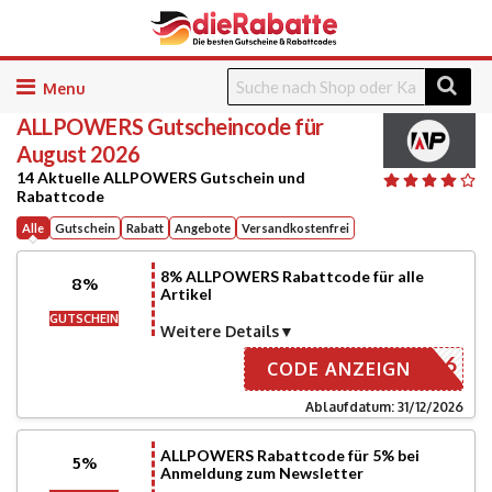
Skip
to
ALLPOWERS
Gutscheincode für
content
August 2026
14 Aktuelle ALLPOWERS Gutschein und
Rabattcode
Alle
Gutschein
Rabatt
Angebote
Versandkostenfrei
8% ALLPOWERS Rabattcode für alle
8%
Artikel
GUTSCHEIN
Weitere Details
AF2026
CODE ANZEIGN
Ablaufdatum: 31/12/2026
ALLPOWERS Rabattcode für 5% bei
5%
Anmeldung zum Newsletter