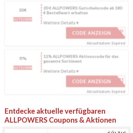
20 € ALLPOWERS Gutscheincode ab 180
20€
€ Bestellwert erhalten
GUTSCHEIN
Weitere Details
WORLDCUP
CODE ANZEIGN
Ablaufdatum: Expired
11% ALLPOWERS Aktionscode für das
11%
gesamte Sortiment
GUTSCHEIN
Weitere Details
APJUN11
CODE ANZEIGN
Ablaufdatum: Expired
Entdecke aktuelle verfügbaren
ALLPOWERS Coupons & Aktionen