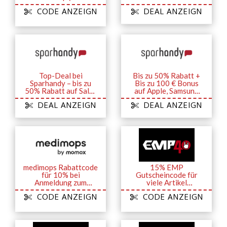
Studierende)
CODE ANZEIGN
DEAL ANZEIGN
Top-Deal bei
Bis zu 50% Rabatt +
Sparhandy – bis zu
Bis zu 100 € Bonus
50% Rabatt auf Sales
auf Apple, Samsung
& Aktionen
und mehr
DEAL ANZEIGN
DEAL ANZEIGN
medimops Rabattcode
15% EMP
für 10% bei
Gutscheincode für
Anmeldung zum
viele Artikel
Newsletter
(Backstage Club)
CODE ANZEIGN
CODE ANZEIGN