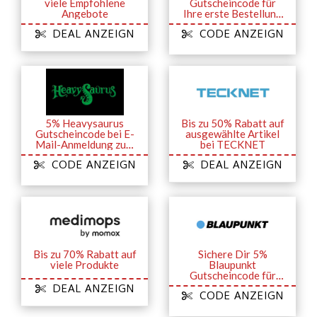
viele Empfohlene
Gutscheincode für
Angebote
Ihre erste Bestellung
bei Anmeldung zum
DEAL ANZEIGN
CODE ANZEIGN
Newsletter
5% Heavysaurus
Bis zu 50% Rabatt auf
Gutscheincode bei E-
ausgewählte Artikel
Mail-Anmeldung zum
bei TECKNET
Newsletter
CODE ANZEIGN
DEAL ANZEIGN
Bis zu 70% Rabatt auf
Sichere Dir 5%
viele Produkte
Blaupunkt
Gutscheincode für
Newsletter-
DEAL ANZEIGN
CODE ANZEIGN
Anmeldung