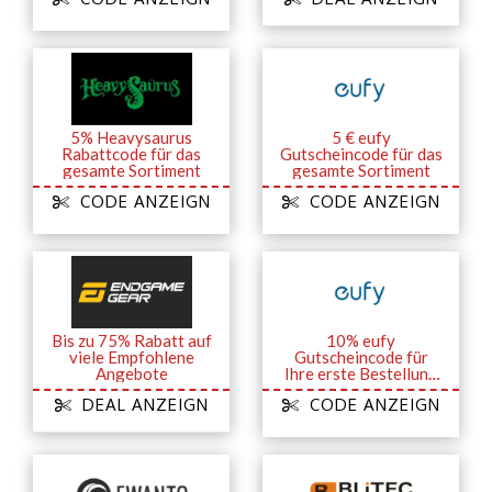
5% Heavysaurus
5 € eufy
Rabattcode für das
Gutscheincode für das
gesamte Sortiment
gesamte Sortiment
CODE ANZEIGN
CODE ANZEIGN
Bis zu 75% Rabatt auf
10% eufy
viele Empfohlene
Gutscheincode für
Angebote
Ihre erste Bestellung
bei Anmeldung zum
DEAL ANZEIGN
CODE ANZEIGN
Newsletter