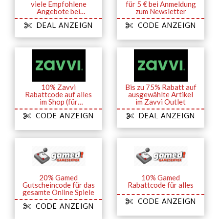
viele Empfohlene
für 5 € bei Anmeldung
Angebote bei
zum Newsletter
WIRKAUFENS
DEAL ANZEIGN
CODE ANZEIGN
10% Zavvi
Bis zu 75% Rabatt auf
Rabattcode auf alles
ausgewählte Artikel
im Shop (für
im Zavvi Outlet
Studierende)
CODE ANZEIGN
DEAL ANZEIGN
20% Gamed
10% Gamed
Gutscheincode für das
Rabattcode für alles
gesamte Online Spiele
CODE ANZEIGN
CODE ANZEIGN