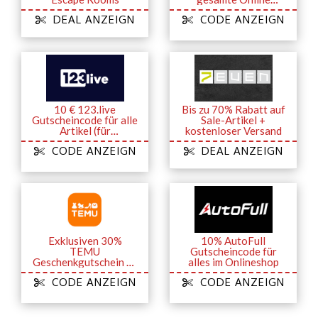
Gaming Sortiment
DEAL ANZEIGN
CODE ANZEIGN
10 € 123.live
Bis zu 70% Rabatt auf
Gutscheincode für alle
Sale-Artikel +
Artikel (für
kostenloser Versand
Neukunden)
CODE ANZEIGN
DEAL ANZEIGN
Exklusiven 30%
10% AutoFull
TEMU
Gutscheincode für
Geschenkgutschein ab
alles im Onlineshop
39€ MBW sichern
CODE ANZEIGN
CODE ANZEIGN