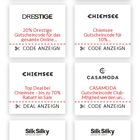
20% Drestige
Chiemsee
Gutscheincode für das
Gutscheincode für
gesamte Online
10%
Sortiment
Willkommensrabatt
CODE ANZEIGN
CODE ANZEIGN
bei Anmeldung zum
Newsletter
Top Deal bei
CASAMODA
Chiemsee – bis zu 70%
Gutscheincode Club-
Rabatt im Sale
Mitglied werden und
15% Bonus-Gutschein
DEAL ANZEIGN
CODE ANZEIGN
sichern