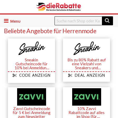
Skip
to
Beliebte Angebote für Herrenmode
content
Sneakin
Bis zu 80% Rabatt auf
Gutscheincode für
eine Vielzahl von
10% bei Anmeldung
Sneakers und
zum Newsletter
Streetwear
CODE ANZEIGN
DEAL ANZEIGN
Zavvi Gutscheincode
10% Zavvi
für 5 € bei Anmeldung
Rabattcode auf alles
zum Newsletter
im Shop (für