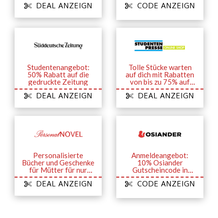
DEAL ANZEIGN
CODE ANZEIGN
Studentenangebot:
Tolle Stücke warten
50% Rabatt auf die
auf dich mit Rabatten
gedruckte Zeitung
von bis zu 75% auf
Sale-Artikel
DEAL ANZEIGN
DEAL ANZEIGN
Personalisierte
Anmeldeangebot:
Bücher und Geschenke
10% Osiander
für Mütter für nur
Gutscheincode in
26,95€
Ihrem E-Mail-
DEAL ANZEIGN
CODE ANZEIGN
Postfach