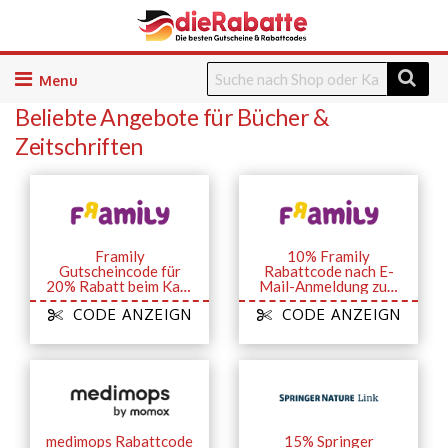
Skip
to
Beliebte Angebote für Bücher &
content
Zeitschriften
Framily
10% Framily
Gutscheincode für
Rabattcode nach E-
20% Rabatt beim Kauf
Mail-Anmeldung zum
von 2 Büchern
Newsletter
CODE ANZEIGN
CODE ANZEIGN
medimops Rabattcode
15% Springer