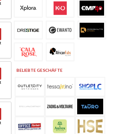
t
t
BELIEBTE GESCHÄFTE
t
t