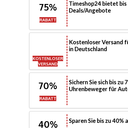
Timeshop24 bietet bis
75%
Deals/Angebote
RABATT
Kostenloser Versand f
in Deutschland
KOSTENLOSER
VERSAND
Sichern Sie sich bis zu
70%
Uhrenbeweger für Au
RABATT
Sparen Sie bis zu 40% 
40%