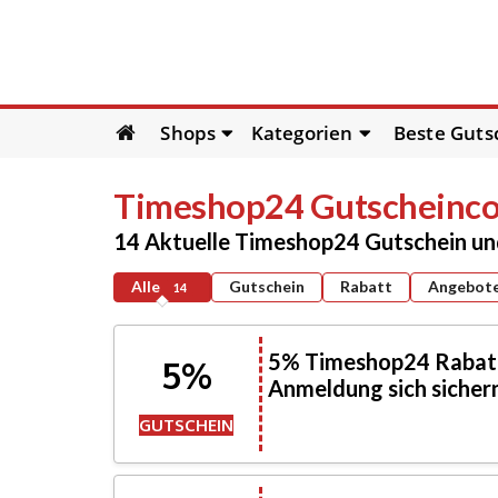
Skip
Shops
Kategorien
Beste Guts
to
content
Timeshop24
Gutscheinco
14 Aktuelle Timeshop24 Gutschein u
Alle
Gutschein
Rabatt
Angebot
14
5% Timeshop24 Rabatt
5%
Anmeldung sich sicher
GUTSCHEIN