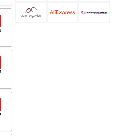
t
5
4