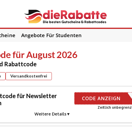
cheine
Angebote Für Studenten
de für August 2026
nd Rabattcode
e
Versandkostenfrei
code für Newsletter
R E-MAIL
CODE ANZEIGN
n
Zeitlich unbegrenz
Weitere Details