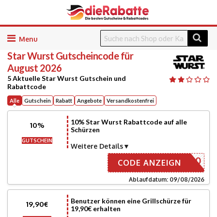
Skip
to
Star Wurst
Gutscheincode für
content
August 2026
5 Aktuelle Star Wurst Gutschein und
Rabattcode
Alle
Gutschein
Rabatt
Angebote
Versandkostenfrei
10% Star Wurst Rabattcode auf alle
10%
Schürzen
GUTSCHEIN
Weitere Details
AWIN10
CODE ANZEIGN
Ablaufdatum: 09/08/2026
Benutzer können eine Grillschürze für
19,90€
19,90€ erhalten