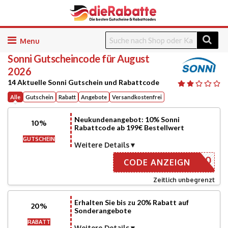
Skip
to
Sonni
Gutscheincode für August
content
2026
14 Aktuelle Sonni Gutschein und Rabattcode
Alle
Gutschein
Rabatt
Angebote
Versandkostenfrei
Neukundenangebot: 10% Sonni
10%
Rabattcode ab 199€ Bestellwert
GUTSCHEIN
Weitere Details
NEU10
CODE ANZEIGN
Zeitlich unbegrenzt
Erhalten Sie bis zu 20% Rabatt auf
20%
Sonderangebote
RABATT
Weitere Details