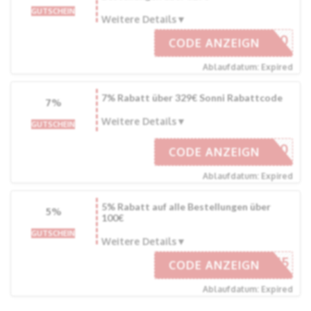
GUTSCHEIN
Weitere Details
AW10
CODE ANZEIGN
Ablaufdatum: Expired
7% Rabatt über 329€ Sonni Rabattcode
7%
Weitere Details
GUTSCHEIN
AW10
CODE ANZEIGN
Ablaufdatum: Expired
5% Rabatt auf alle Bestellungen über
5%
100€
GUTSCHEIN
Weitere Details
AFF5
CODE ANZEIGN
Ablaufdatum: Expired