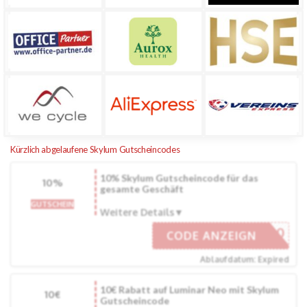
Kürzlich abgelaufene Skylum Gutscheincodes
10% Skylum Gutscheincode für das
10%
gesamte Geschäft
GUTSCHEIN
Weitere Details
APRTD10
CODE ANZEIGN
Ablaufdatum: Expired
10€ Rabatt auf Luminar Neo mit Skylum
10€
Gutscheincode