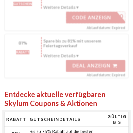
GUTSCHEIN
Weitere Details
TDDE10
CODE ANZEIGN
Ablaufdatum: Expired
Spare bis zu 81% mit unserem
81%
Feiertagsverkauf
RABATT
Weitere Details
DEAL ANZEIGN
Ablaufdatum: Expired
Entdecke aktuelle verfügbaren
Skylum Coupons & Aktionen
GÜLTIG
RABATT
GUTSCHEINDETAILS
BIS
Bis zu 75% Rabatt auf die besten