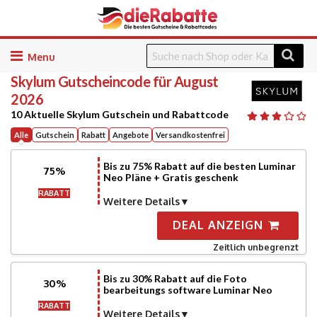
Skip
to
Skylum
Gutscheincode für August
content
2026
10 Aktuelle Skylum Gutschein und Rabattcode
Alle
Gutschein
Rabatt
Angebote
Versandkostenfrei
Bis zu 75% Rabatt auf die besten Luminar
75%
Neo Pläne + Gratis geschenk
RABATT
Weitere Details
DEAL ANZEIGN
Zeitlich unbegrenzt
Bis zu 30% Rabatt auf die Foto
30%
bearbeitungs software Luminar Neo
RABATT
Weitere Details