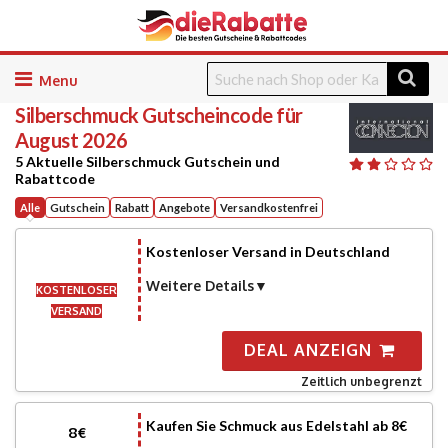
Skip
to
Silberschmuck
Gutscheincode für
content
August 2026
5 Aktuelle Silberschmuck Gutschein und
Rabattcode
Alle
Gutschein
Rabatt
Angebote
Versandkostenfrei
Kostenloser Versand in Deutschland
Weitere Details
KOSTENLOSER
VERSAND
DEAL ANZEIGN
Zeitlich unbegrenzt
Kaufen Sie Schmuck aus Edelstahl ab 8€
8€