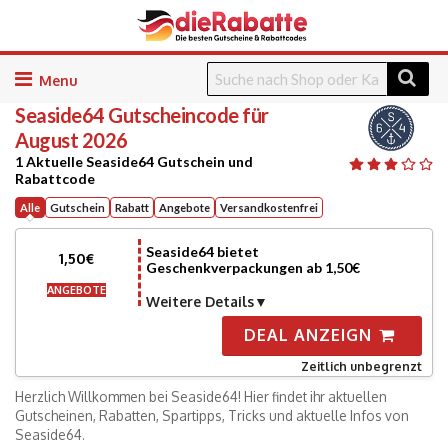
Skip
to
Seaside64
Gutscheincode für
content
August 2026
1 Aktuelle Seaside64 Gutschein und
Rabattcode
Alle
Gutschein
Rabatt
Angebote
Versandkostenfrei
Seaside64 bietet
1,50€
Geschenkverpackungen ab 1,50€
ANGEBOTE
Weitere Details
DEAL ANZEIGN
Zeitlich unbegrenzt
Herzlich Willkommen bei Seaside64! Hier findet ihr aktuellen
Gutscheinen, Rabatten, Spartipps, Tricks und aktuelle Infos von
Seaside64.