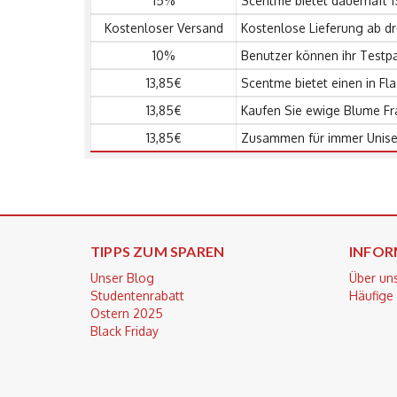
15%
Scentme bietet dauerhaft 
Kostenloser Versand
Kostenlose Lieferung ab dr
10%
Benutzer können ihr Testpa
13,85€
Scentme bietet einen in Fl
13,85€
Kaufen Sie ewige Blume Fra
13,85€
Zusammen für immer Unisex
TIPPS ZUM SPAREN
INFOR
Unser Blog
Über un
Studentenrabatt
Häufige
Ostern 2025
Black Friday