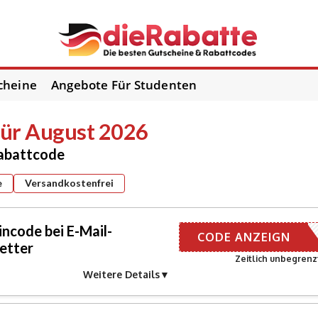
cheine
Angebote Für Studenten
ür August 2026
Rabattcode
e
Versandkostenfrei
code bei E-Mail-
ER EMAIL
CODE ANZEIGN
etter
Zeitlich unbegrenz
Weitere Details