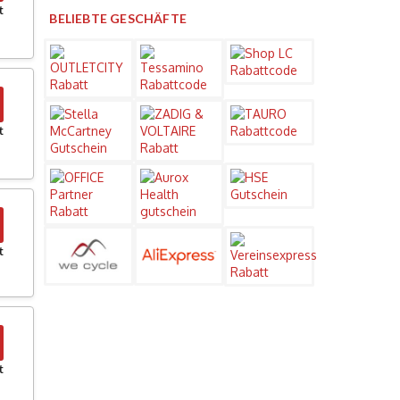
t
BELIEBTE GESCHÄFTE
t
t
t