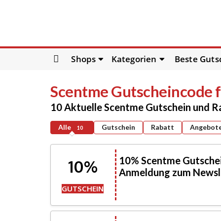
Skip
Shops
Kategorien
Beste Guts
to
content
Scentme
Gutscheincode f
10 Aktuelle Scentme Gutschein und 
Alle
Gutschein
Rabatt
Angebot
10
10% Scentme Gutschein
10%
Anmeldung zum Newsl
GUTSCHEIN