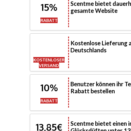
Scentme bietet dauerh
15%
gesamte Website
RABATT
Kostenlose Lieferung a
Deutschlands
KOSTENLOSER
VERSAND
Benutzer können ihr T
10%
Rabatt bestellen
RABATT
Scentme bietet einen i
13,85€
Glücksdüften unter 13