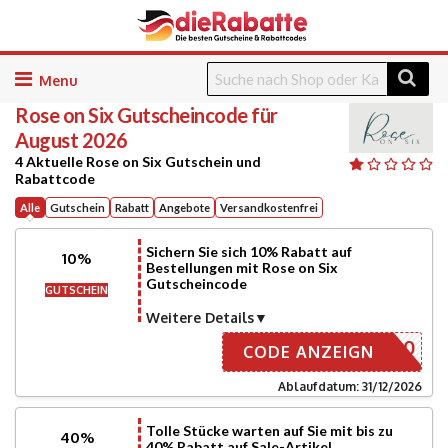
Skip
to
Rose on Six
Gutscheincode für
content
August 2026
4 Aktuelle Rose on Six Gutschein und
Rabattcode
Alle
Gutschein
Rabatt
Angebote
Versandkostenfrei
Sichern Sie sich 10% Rabatt auf
10%
Bestellungen mit Rose on Six
Gutscheincode
GUTSCHEIN
Weitere Details
SIXAFF10
CODE ANZEIGN
Ablaufdatum: 31/12/2026
Tolle Stücke warten auf Sie mit bis zu
40%
40% Rabatt auf Sale-Artikel