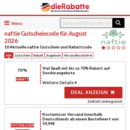
Skip
to
naftie
Gutscheincode für August
content
2026
10 Aktuelle naftie Gutschein und Rabattcode
Alle
Gutschein
Rabatt
Angebote
Versandkostenfrei
Viel Spaß mit bis zu 70% Rabatt auf
70%
Sonderangebote
RABATT
Weitere Details
DEAL ANZEIGN
Zeitlich unbegrenzt
Kostenloser Versand innerhalb
Deutschlands ab einem Bestellwert von
59,99€
KOSTENLOSER