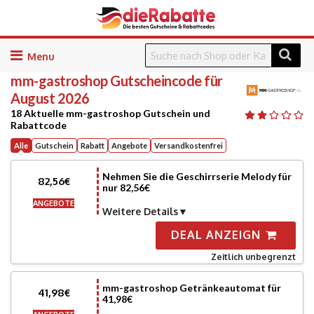
Skip
to
mm-gastroshop
Gutscheincode für
content
August 2026
18 Aktuelle mm-gastroshop Gutschein und
Rabattcode
Alle
Gutschein
Rabatt
Angebote
Versandkostenfrei
Nehmen Sie die Geschirrserie Melody für
82,56€
nur 82,56€
ANGEBOTE
Weitere Details
DEAL ANZEIGN
Zeitlich unbegrenzt
mm-gastroshop Getränkeautomat für
41,98€
41,98€