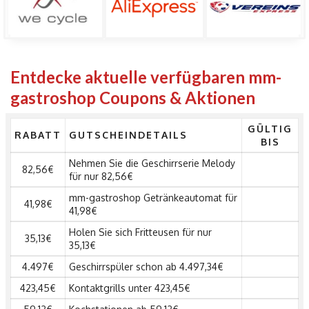
Entdecke aktuelle verfügbaren mm-
gastroshop Coupons & Aktionen
GÜLTIG
RABATT
GUTSCHEINDETAILS
BIS
Nehmen Sie die Geschirrserie Melody
82,56€
für nur 82,56€
mm-gastroshop Getränkeautomat für
41,98€
41,98€
Holen Sie sich Fritteusen für nur
35,13€
35,13€
4.497€
Geschirrspüler schon ab 4.497,34€
423,45€
Kontaktgrills unter 423,45€