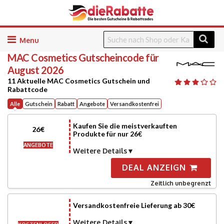
Skip
to
MAC Cosmetics
Gutscheincode für
content
August 2026
11 Aktuelle MAC Cosmetics Gutschein und
Rabattcode
Alle
Gutschein
Rabatt
Angebote
Versandkostenfrei
Kaufen Sie die meistverkauften
26€
Produkte für nur 26€
ANGEBOTE
Weitere Details
DEAL ANZEIGN
Zeitlich unbegrenzt
Versandkostenfreie Lieferung ab 30€
Weitere Details