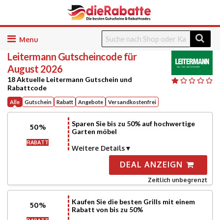
Skip
to
Leitermann
Gutscheincode für
content
August 2026
18 Aktuelle Leitermann Gutschein und
Rabattcode
Alle
Gutschein
Rabatt
Angebote
Versandkostenfrei
Sparen Sie bis zu 50% auf hochwertige
50%
Garten möbel
RABATT
Weitere Details
DEAL ANZEIGN
Zeitlich unbegrenzt
Kaufen Sie die besten Grills mit einem
50%
Rabatt von bis zu 50%