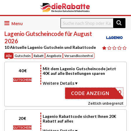
Skip
to
Lagenio
Gutscheincode für August
content
2026
10 Aktuelle Lagenio Gutschein und Rabattcode
Alle
Gutschein
Rabatt
Angebote
Versandkostenfrei
Mit dem Lagenio Gutscheincode jetzt
40€
40€ auf alle Bestellungen sparen
GUTSCHEIN
Weitere Details
PHONE40
CODE ANZEIGN
Zeitlich unbegrenzt
Lagenio Rabattcode sichert Ihnen 20€
20€
Rabatt auf alles
GUTSCHEIN
Weitere Details