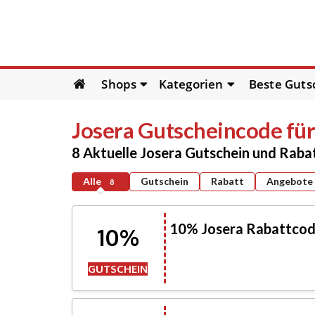
Skip
Shops
Kategorien
Beste Guts
to
content
Josera
Gutscheincode für
8 Aktuelle Josera Gutschein und Rab
Alle
Gutschein
Rabatt
Angebote
8
10% Josera Rabattcode
10%
GUTSCHEIN