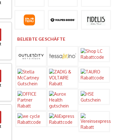
t
BELIEBTE GESCHÄFTE
t
t
t