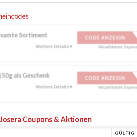
heincodes
esamte Sortiment
HRISTMAS
CODE ANZEIGN
Weitere Details
Ablaufdatum: Expire
150g als Geschenk
ESNACK24
CODE ANZEIGN
Weitere Details
Ablaufdatum: Expire
 Josera Coupons & Aktionen
GÜLTIG 