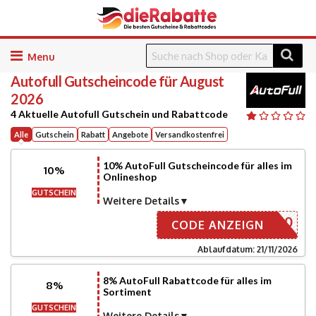
Skip
to
Autofull
Gutscheincode für August
content
2026
4 Aktuelle Autofull Gutschein und Rabattcode
Alle
Gutschein
Rabatt
Angebote
Versandkostenfrei
10% AutoFull Gutscheincode für alles im
10%
Onlineshop
GUTSCHEIN
Weitere Details
AUTO10
CODE ANZEIGN
Ablaufdatum: 21/11/2026
8% AutoFull Rabattcode für alles im
8%
Sortiment
GUTSCHEIN
Weitere Details