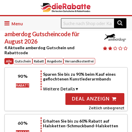
Skip
to
amberdog
Gutscheincode für
content
August 2026
4 Aktuelle amberdog Gutschein und
Rabattcode
Alle
Gutschein
Rabatt
Angebote
Versandkostenfrei
Sparen Sie bis zu 90% beim Kauf eines
90%
geflochtenen Kunstlederarmbands
RABATT
Weitere Details
DEAL ANZEIGN
Zeitlich unbegrenzt
Erhalten Sie bis zu 60% Rabatt auf
60%
Halsketten-Schmuckband-Halsketten