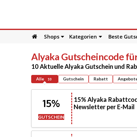
Skip
Shops
Kategorien
Beste Guts
to
content
Alyaka
Gutscheincode fü
10 Aktuelle Alyaka Gutschein und Ra
Alle
Gutschein
Rabatt
Angebot
10
15% Alyaka Rabattcod
15%
Newsletter per E-Mail
GUTSCHEIN