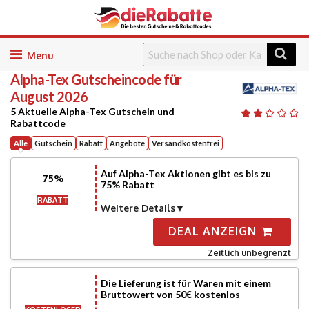
Skip
to
Alpha-Tex
Gutscheincode für
content
August 2026
5 Aktuelle Alpha-Tex Gutschein und
Rabattcode
Alle
Gutschein
Rabatt
Angebote
Versandkostenfrei
Auf Alpha-Tex Aktionen gibt es bis zu
75%
75% Rabatt
RABATT
Weitere Details
DEAL ANZEIGN
Zeitlich unbegrenzt
Die Lieferung ist für Waren mit einem
Bruttowert von 50€ kostenlos