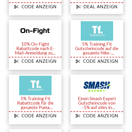
zum Newsletter
Streetwear
CODE ANZEIGN
DEAL ANZEIGN
10% On-Fight
5% Training Fit
Rabattcode nach E-
Gutscheincode auf die
Mail-Anmeldung zum
gesamte Nike-
Newsletter
Kollektion
CODE ANZEIGN
CODE ANZEIGN
5% Training Fit
Einen Smash Expert
Rabattcode für die
Gutscheincode von
gesamte Puma
-5% auf alles in
Kollektion
Online-Store
CODE ANZEIGN
CODE ANZEIGN