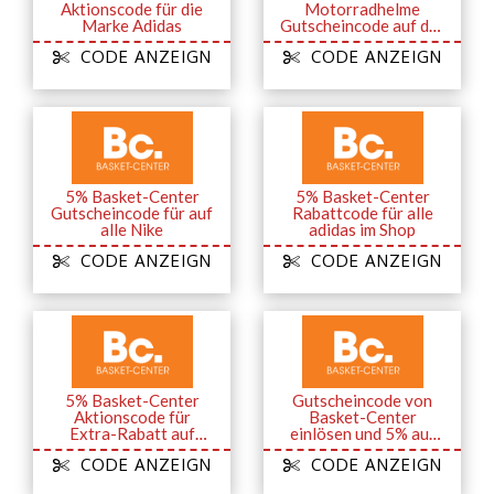
Aktionscode für die
Motorradhelme
Marke Adidas
Gutscheincode auf der
gesamte Website
CODE ANZEIGN
CODE ANZEIGN
5% Basket-Center
5% Basket-Center
Gutscheincode für auf
Rabattcode für alle
alle Nike
adidas im Shop
CODE ANZEIGN
CODE ANZEIGN
5% Basket-Center
Gutscheincode von
Aktionscode für
Basket-Center
Extra-Rabatt auf
einlösen und 5% auf
Puma
alle Under Armour
CODE ANZEIGN
CODE ANZEIGN
Artikel erhalten