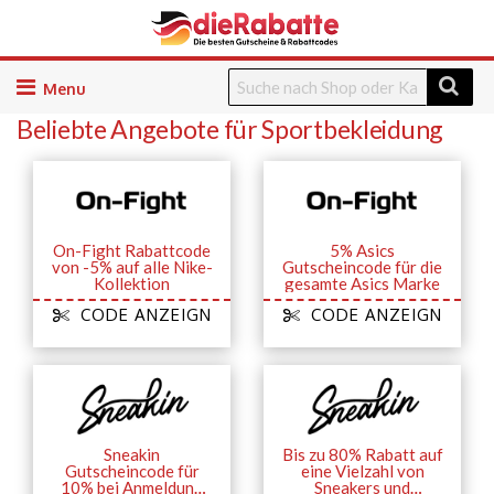
Skip
to
Beliebte Angebote für Sportbekleidung
content
On-Fight Rabattcode
5% Asics
von -5% auf alle Nike-
Gutscheincode für die
Kollektion
gesamte Asics Marke
CODE ANZEIGN
CODE ANZEIGN
Sneakin
Bis zu 80% Rabatt auf
Gutscheincode für
eine Vielzahl von
10% bei Anmeldung
Sneakers und