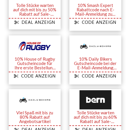
Tolle Stücke warten
10% Smash Expert
auf dich mit bis zu 50%
Rabattcode nach E-
Rabatt auf Sale-
Mail-Anmeldung zum
Artikel
Newsletter
DEAL ANZEIGN
CODE ANZEIGN
10% House of Rugby
10% Daily Bikers
Gutscheincode für
Gutscheincode bei der
Ihre erste Bestellung
E-Mail-Anmeldung
bei Anmeldung zum
zum Newsletter
CODE ANZEIGN
CODE ANZEIGN
Newsletter
Viel Spaß mit bis zu
Tolle Stücke warten
80% Rabatt auf
auf dich mit bis zu 60%
Angebotsartikel
Rabatt auf Sale-
Artikel
DEAL ANZEIGN
DEAL ANZEIGN