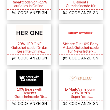
Rabattcode von -15%
Elements
auf alles in Online-
Gutscheincode für
Store
Newsletter-
CODE ANZEIGN
CODE ANZEIGN
Anmeldung
20% HER ONE
Sichere Dir 10% Body
Gutscheincode für das
Attack Gutscheincode
gesamte Online
für Newsletter-
Sortiment
Anmeldung
CODE ANZEIGN
CODE ANZEIGN
10% Bears with
E-Mail-Anmeldung:
Benefits
20% Britt’s
Gutscheincode für
Superfoods
alles für Neukunden
Gutscheincode für die
CODE ANZEIGN
CODE ANZEIGN
erste Bestellung